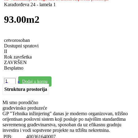
Karađorđeva 24 - lamela 1
93.00m2
cetvorosoban
Dostupni spratovi
II
Rok završetka
ZAVRŠEN
Besplatno
Dodaj u korpu
–
+
Struktura prostorija
Mi smo porodično
građevinsko preduzeće
GP "Tehnika inžinjering" danas je moderno organizovan, tržišno
orijentisan poslovni sistem koji posluje po najvišim standardima
savremenog građevinarstva, sposoban da uz efikasnu gradnju
investira i vodi sopstvene projekte na tržištu nekretnina.​
PIB:
400361640007