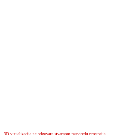
3D vizuelizacija ne odgovara stvarnom rasporedu prostorija.