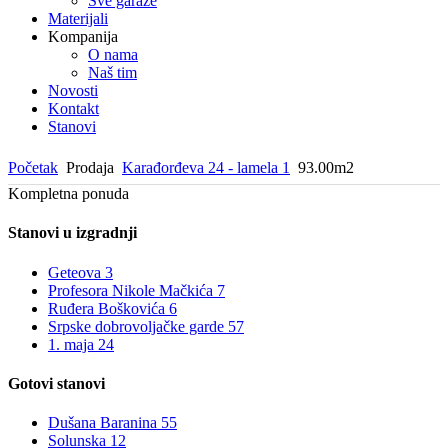
Sve garaže
Materijali
Kompanija
O nama
Naš tim
Novosti
Kontakt
Stanovi
Početak
Prodaja
Karađorđeva 24 - lamela 1
93.00m2
Kompletna ponuda
Stanovi u izgradnji
Geteova 3
Profesora Nikole Mačkića 7
Ruđera Boškovića 6
Srpske dobrovoljačke garde 57
1. maja 24
Gotovi stanovi
Dušana Baranina 55
Solunska 12