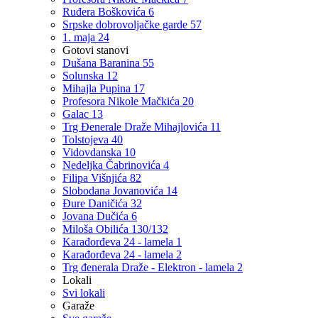
Ruđera Boškovića 6
Srpske dobrovoljačke garde 57
1. maja 24
Gotovi stanovi
Dušana Baranina 55
Solunska 12
Mihajla Pupina 17
Profesora Nikole Mačkića 20
Galac 13
Trg Đenerale Draže Mihajlovića 11
Tolstojeva 40
Vidovdanska 10
Nedeljka Čabrinovića 4
Filipa Višnjića 82
Slobodana Jovanovića 14
Đure Daničića 32
Jovana Dučića 6
Miloša Obilića 130/132
Karađorđeva 24 - lamela 1
Karađorđeva 24 - lamela 2
Trg đenerala Draže - Elektron - lamela 2
Lokali
Svi lokali
Garaže