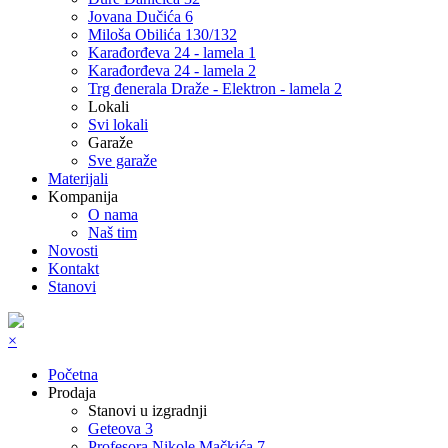
Jovana Dučića 6
Miloša Obilića 130/132
Karađorđeva 24 - lamela 1
Karađorđeva 24 - lamela 2
Trg đenerala Draže - Elektron - lamela 2
Lokali
Svi lokali
Garaže
Sve garaže
Materijali
Kompanija
O nama
Naš tim
Novosti
Kontakt
Stanovi
×
Početna
Prodaja
Stanovi u izgradnji
Geteova 3
Profesora Nikole Mačkića 7