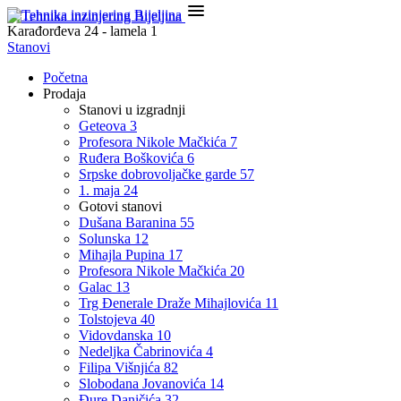

Karađorđeva 24 - lamela 1
Stanovi
Početna
Prodaja
Stanovi u izgradnji
Geteova 3
Profesora Nikole Mačkića 7
Ruđera Boškovića 6
Srpske dobrovoljačke garde 57
1. maja 24
Gotovi stanovi
Dušana Baranina 55
Solunska 12
Mihajla Pupina 17
Profesora Nikole Mačkića 20
Galac 13
Trg Đenerale Draže Mihajlovića 11
Tolstojeva 40
Vidovdanska 10
Nedeljka Čabrinovića 4
Filipa Višnjića 82
Slobodana Jovanovića 14
Đure Daničića 32