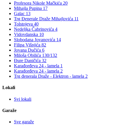
Profesora Nikole Mačkića 20
Mihajla Pupina 17
Galac 13
Trg Đenerale Draže Mihajlovića 11
Tolstojeva 40
Nedeljka Čabrinovića 4
Vidovdanska 10
Slobodana Jovanovića 14
Filipa Višnjića 82
Jovana Dučića 6
Miloša Obilića 130/132
Đure Daničića 32
Karađorđeva 24 - lamela 1
Karađorđeva 24 - lamela 2
Trg đenerala Draže - Elektron - lamela 2
Lokali
Svi lokali
Garaže
Sve garaže