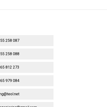
)55 258 087
)55 258 088
)65 812 273
)65 979 084
ing@teol.net