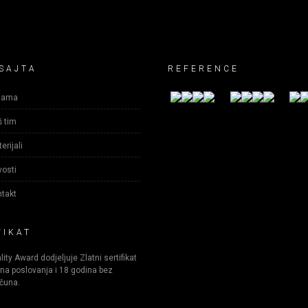
SAJTA
REFERENCE
nama
 tim
erijali
osti
takt
FIKAT
ity Award dodjeljuje Zlatni sertifikat
na poslovanja i 18 godina bez
čuna.