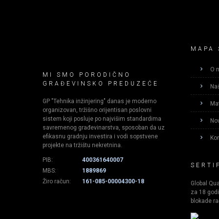
MAPA 
O 
MI SMO PORODIČNO
GRAĐEVINSKO PREDUZEĆE
Naš
GP "Tehnika inžinjering" danas je moderno
Mat
organizovan, tržišno orijentisan poslovni
sistem koji posluje po najvišim standardima
Nov
savremenog građevinarstva, sposoban da uz
efikasnu gradnju investira i vodi sopstvene
Kon
projekte na tržištu nekretnina.​
PIB:
400361640007
SERTI
MBS:
1889869
Žiro račun:
161-085-00004300-18
Global Qual
za 18 godi
blokade ra